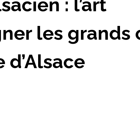
sacien : l’art
er les grands 
e d’Alsace