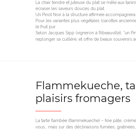
La chair tendre et juteuse du plat se mêle aux tanin
écraser les saveurs douces du plat.
Un Pinot Noir à la structure affirmée accompagnera
Pour les variantes plus végétales (carottes ancienne
le fruit pur.
Selon Jacques Sipp (vigneron à Ribeauvillé), “un Pin
replonger sa cuillère, et offre de beaux souvenirs au
Flammekueche, tart
plaisirs fromagers
La tarte flambée (flammekueche) – fine pâte, crème
vous… mais sur des déclinaisons fumées, gratinées,