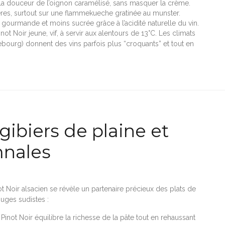
t la douceur de l’oignon caramélisé, sans masquer la crème.
ères, surtout sur une flammekueche gratinée au munster.
lus gourmande et moins sucrée grâce à l’acidité naturelle du vin.
not Noir jeune, vif, à servir aux alentours de 13°C. Les climats
ebourg) donnent des vins parfois plus “croquants” et tout en
 gibiers de plaine et
mnales
t Noir alsacien se révèle un partenaire précieux des plats de
uges sudistes :
 Pinot Noir équilibre la richesse de la pâte tout en rehaussant