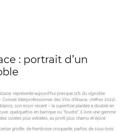
ace : portrait d’un
oble
Alsace, représente aujourd’hui presque 11% du vignoble
 - Conseil Interprofessionnel des Vins d’Alsace, chiffres 2022).
s blancs, son essor récent – la superficie plantée a doublé en
 cuve, quelquefois en barrique ou “foudre”, il livre une gamme
à des cuvées plus extraites, au profil plus charnu et épicé.
erise griotte, de framboise croquante, parfois de sous-bois