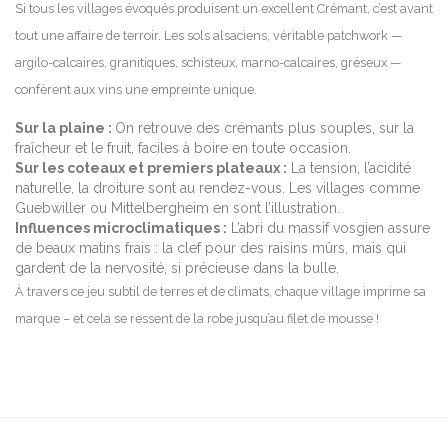
Si tous les villages évoqués produisent un excellent Crémant, c’est avant
tout une affaire de terroir. Les sols alsaciens, véritable patchwork —
argilo-calcaires, granitiques, schisteux, marno-calcaires, gréseux —
confèrent aux vins une empreinte unique.
Sur la plaine :
On retrouve des crémants plus souples, sur la
fraîcheur et le fruit, faciles à boire en toute occasion.
Sur les coteaux et premiers plateaux :
La tension, l’acidité
naturelle, la droiture sont au rendez-vous. Les villages comme
Guebwiller ou Mittelbergheim en sont l’illustration.
Influences microclimatiques :
L’abri du massif vosgien assure
de beaux matins frais : la clef pour des raisins mûrs, mais qui
gardent de la nervosité, si précieuse dans la bulle.
À travers ce jeu subtil de terres et de climats, chaque village imprime sa
marque – et cela se ressent de la robe jusqu’au filet de mousse !