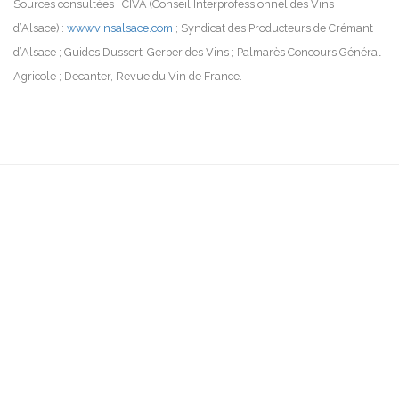
Sources consultées : CIVA (Conseil Interprofessionnel des Vins
d’Alsace) :
www.vinsalsace.com
; Syndicat des Producteurs de Crémant
d’Alsace ; Guides Dussert-Gerber des Vins ; Palmarès Concours Général
Agricole ; Decanter, Revue du Vin de France.